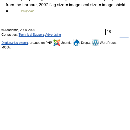
from the harbour, 2007 flag size = image seal size = image shield
=… …
Wikipedia
© Academic, 2000-2026
18+
Contact us:
Technical Support
,
Advertising
Dictionaries export
, created on PHP,
Joomla,
Drupal,
WordPress,
MODx.