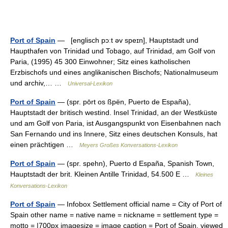
Port of Spain
— [englisch pɔːt əv speɪn], Hauptstadt und
Haupthafen von Trinidad und Tobago, auf Trinidad, am Golf von
Paria, (1995) 45 300 Einwohner; Sitz eines katholischen
Erzbischofs und eines anglikanischen Bischofs; Nationalmuseum
und archiv,… …
Universal-Lexikon
Port of Spain
— (spr. pōrt os ßpën, Puerto de España),
Hauptstadt der britisch westind. Insel Trinidad, an der Westküste
und am Golf von Paria, ist Ausgangspunkt von Eisenbahnen nach
San Fernando und ins Innere, Sitz eines deutschen Konsuls, hat
einen prächtigen …
Meyers Großes Konversations-Lexikon
Port of Spain
— (spr. spehn), Puerto d España, Spanish Town,
Hauptstadt der brit. Kleinen Antille Trinidad, 54.500 E …
Kleines
Konversations-Lexikon
Port of Spain
— Infobox Settlement official name = City of Port of
Spain other name = native name = nickname = settlement type =
motto = |700px imagesize = image caption = Port of Spain, viewed