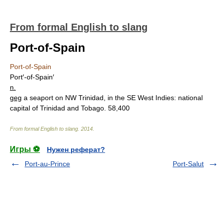
From formal English to slang
Port-of-Spain
Port-of-Spain
Port′-of-Spain′
n.
geg
a seaport on NW Trinidad, in the SE West Indies: national
capital of Trinidad and Tobago. 58,400
From formal English to slang
.
2014
.
Игры ⚽
Нужен реферат?
Port-au-Prince
Port-Salut