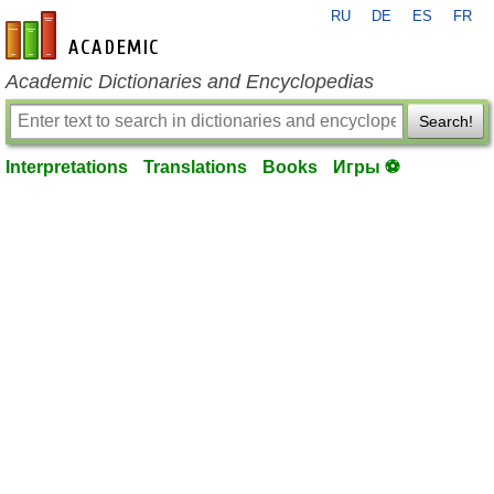
RU
DE
ES
FR
en-academic.com
Academic Dictionaries and Encyclopedias
Search!
Interpretations
Translations
Books
Игры ⚽